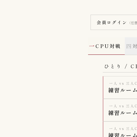
会員ログイン
（任意
一
四
CPU対戦
ひとり / C
一人 vs 三人
練習ルー
一人 vs 三人
練習ルー
一人 vs 三人
練習ルー