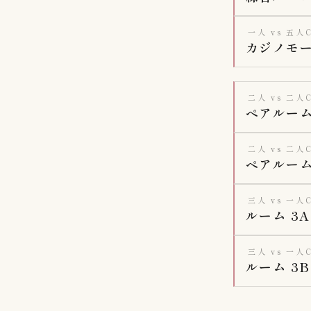
一人 vs 五
カジノモ
二人 vs 二人
ペアルーム
二人 vs 二人
ペアルーム
三人 vs 一人
ルーム 3A
三人 vs 一人
ルーム 3B