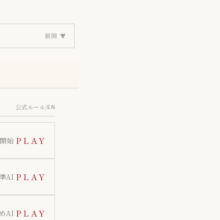
展開 ▼
公式ルール
/
EN
PLAY
開始
PLAY
準AI
PLAY
めAI